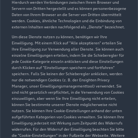
Hierdurch werden Verbindungen zwischen Ihrem Browser und
Servern von Dritten hergestellt und es können personenbezogene
Daten von Ihrem Browser an die Server von Dritten übermittelt
werden. Cookies, ähnliche Technologien und die Einbindung von
externen Inhalten werden nachfolgend als „Dienste“ bezeichnet.
Um diese Dienste nutzen zu können, benötigen wir Ihre
Einwilligung. Mit einem Klick auf "Alle akzeptieren" erteilen Sie
Ihre Einwilligung zur Verwendung aller Dienste. Sie können auch
Audi Pflegemitteltasche
einzelne Einwilligungen erteilen, indem Sie die Schieberegler für
jede Cookie-Kategorie einzeln anklicken und diese Einstellungen
Sommer
durch Klicken auf "Einstellungen speichern und fortfahren"
speichern. Falls Sie keinen der Schieberegler anklicken, werden
Damit Ihr Audi auch im Sommer glänzt: die
nur die notwendigen Cookies (z. B. der Ensighten Privacy
passende Pflege in einer Tasche.
Manager, unser Einwilligungsmanagementtool) verwendet. Sie
sind nicht gesetzlich verpflichtet, in die Verwendung von Cookies
Zur Audi Shopping World
einzuwilligen, aber wenn Sie Ihre Einwilligung nicht erteilen,
können Sie bestimmte unserer Dienste möglicherweise nicht
nutzen. Sie können Ihre Cookie-Einstellungen anhand der unten
aufgeführten Kategorien von Cookies verwalten. Sie können Ihre
Einwilligung jederzeit mit Wirkung zum Zeitpunkt des Widerrufs
widerrufen. Für den Widerruf der Einwilligung beachten Sie bitte
die "Cookie-Einstellungen" in der Fußzeile der Webseite. Weitere